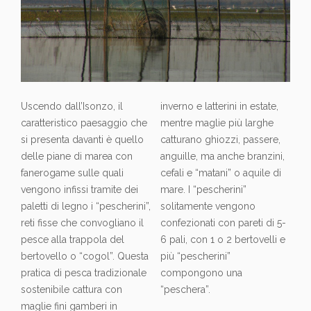
Uscendo dall’Isonzo, il
inverno e latterini in estate,
caratteristico paesaggio che
mentre maglie più larghe
si presenta davanti è quello
catturano ghiozzi, passere,
delle piane di marea con
anguille, ma anche branzini,
fanerogame sulle quali
cefali e “matani” o aquile di
vengono infissi tramite dei
mare. I “pescherini”
paletti di legno i “pescherini”,
solitamente vengono
reti fisse che convogliano il
confezionati con pareti di 5-
pesce alla trappola del
6 pali, con 1 o 2 bertovelli e
bertovello o “cogol”. Questa
più “pescherini”
pratica di pesca tradizionale
compongono una
sostenibile cattura con
“peschera”.
maglie fini gamberi in