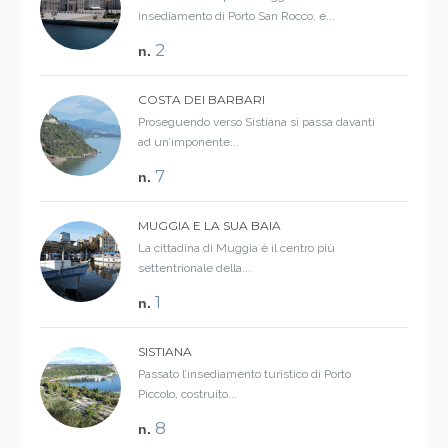
insediamento di Porto San Rocco, e...
2
n.
COSTA DEI BARBARI
Proseguendo verso Sistiana si passa davanti
ad un’imponente...
7
n.
MUGGIA E LA SUA BAIA
La cittadina di Muggia è il centro più
settentrionale della...
1
n.
SISTIANA
Passato l’insediamento turistico di Porto
Piccolo, costruito...
8
n.