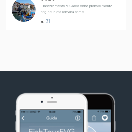
L’insediamento di Grado ebbe probabilmente
origine in età romana come...
31
n.