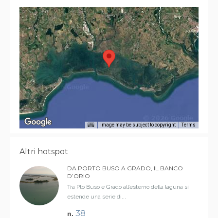
Image may be subject to copyright
Terms
Altri hotspot
DA PORTO BUSO A GRADO, IL BANCO
D’ORIO
Tra Pto Buso e Grado all’esterno della laguna si
estende una serie di...
38
n.