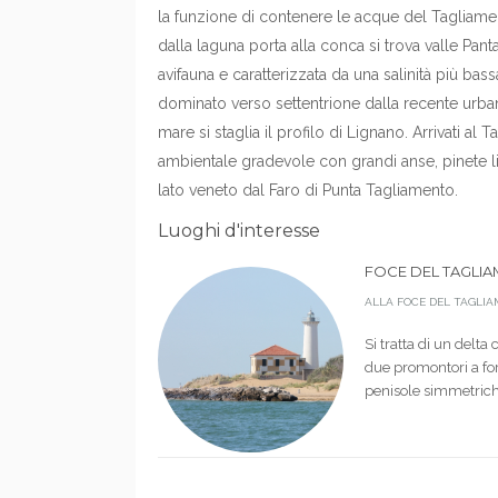
la funzione di contenere le acque del Tagliame
dalla laguna porta alla conca si trova valle Pan
avifauna e caratterizzata da una salinità più bas
dominato verso settentrione dalla recente urbani
mare si staglia il profilo di Lignano. Arrivati a
ambientale gradevole con grandi anse, pinete lit
lato veneto dal Faro di Punta Tagliamento.
Luoghi d'interesse
FOCE DEL TAGLI
ALLA FOCE DEL TAGLI
Si tratta di un delta
due promontori a for
penisole simmetriche