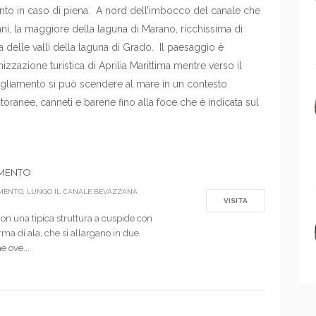
nto in caso di piena. A nord dell’imbocco del canale che
tani, la maggiore della laguna di Marano, ricchissima di
sa delle valli della laguna di Grado. Il paesaggio è
zzazione turistica di Aprilia Marittima mentre verso il
l Tagliamento si può scendere al mare in un contesto
oranee, canneti e barene fino alla foce che è indicata sul
AMENTO
AMENTO, LUNGO IL CANALE BEVAZZANA
VISITA
 con una tipica struttura a cuspide con
ma di ala, che si allargano in due
 ove...