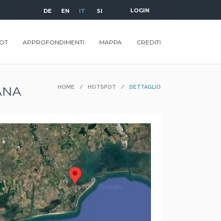
LOGIN
DE
EN
IT
SI
OT
APPROFONDIMENTI
MAPPA
CREDITI
ANA
HOME
/
HOTSPOT
/
DETTAGLIO